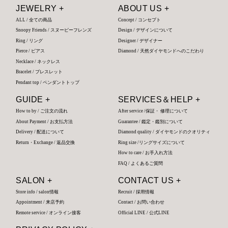
JEWELRY +
ABOUT US +
ALL / 全ての商品
Concept / コンセプト
Snoopy Friends / スヌーピーフレンズ
Design / デザインについて
Ring / リング
Designer / デザイナー
Pierce / ピアス
Diamond / 天然ダイヤモンドへのこだわり
Necklace / ネックレス
Bracelet / ブレスレット
Pendant top / ペンダントトップ
GUIDE +
SERVICES＆HELP +
How to by / ご注文の流れ
After service /保証・ 修理について
About Payment / お支払方法
Guarantee / 鑑定・鑑別について
Delivery / 配送について
Diamond quality / ダイヤモンドのクオリティ
Return・Exchange / 返品交換
Ring size /リングサイズについて
How to care / お手入れ方法
FAQ / よくあるご質問
SALON +
CONTACT US +
Store info / salon情報
Recruit / 採用情報
Appointment / 来店予約
Contact / お問い合わせ
Remote service / オンライン接客
Official LINE / 公式LINE