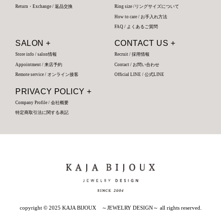
Return・Exchange / 返品交換
Ring size /リングサイズについて
How to care / お手入れ方法
FAQ / よくあるご質問
SALON +
CONTACT US +
Store info / salon情報
Recruit / 採用情報
Appointment / 来店予約
Contact / お問い合わせ
Remote service / オンライン接客
Official LINE / 公式LINE
PRIVACY POLICY +
Company Profile / 会社概要
特定商取引法に関する表記
copyright © 2025 KAJA BIJOUX ～JEWELRY DESIGN～ all rights reserved.