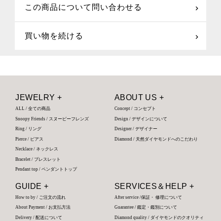
この商品について問い合わせる
買い物を続ける
JEWELRY +
ABOUT US +
ALL / 全ての商品
Concept / コンセプト
Snoopy Friends / スヌーピーフレンズ
Design / デザインについて
Ring / リング
Designer / デザイナー
Pierce / ピアス
Diamond / 天然ダイヤモンドへのこだわり
Necklace / ネックレス
Bracelet / ブレスレット
Pendant top / ペンダントトップ
GUIDE +
SERVICES＆HELP +
How to by / ご注文の流れ
After service /保証・ 修理について
About Payment / お支払方法
Guarantee / 鑑定・鑑別について
Delivery / 配送について
Diamond quality / ダイヤモンドのクオリティ