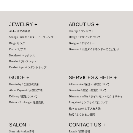
JEWELRY +
ABOUT US +
ALL / 全ての商品
Concept / コンセプト
Snoopy Friends / スヌーピーフレンズ
Design / デザインについて
Ring / リング
Designer / デザイナー
Pierce / ピアス
Diamond / 天然ダイヤモンドへのこだわり
Necklace / ネックレス
Bracelet / ブレスレット
Pendant top / ペンダントトップ
GUIDE +
SERVICES＆HELP +
How to by / ご注文の流れ
After service /保証・ 修理について
About Payment / お支払方法
Guarantee / 鑑定・鑑別について
Delivery / 配送について
Diamond quality / ダイヤモンドのクオリティ
Return・Exchange / 返品交換
Ring size /リングサイズについて
How to care / お手入れ方法
FAQ / よくあるご質問
SALON +
CONTACT US +
Store info / salon情報
Recruit / 採用情報