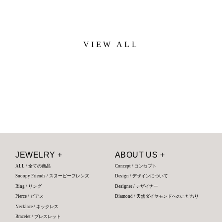
VIEW ALL
JEWELRY +
ABOUT US +
ALL / 全ての商品
Concept / コンセプト
Snoopy Friends / スヌーピーフレンズ
Design / デザインについて
Ring / リング
Designer / デザイナー
Pierce / ピアス
Diamond / 天然ダイヤモンドへのこだわり
Necklace / ネックレス
Bracelet / ブレスレット