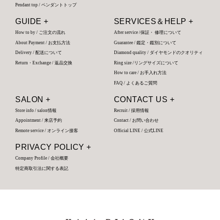
Pendant top / ペンダントトップ
GUIDE +
SERVICES＆HELP +
How to by / ご注文の流れ
After service /保証・ 修理について
About Payment / お支払方法
Guarantee / 鑑定・鑑別について
Delivery / 配送について
Diamond quality / ダイヤモンドのクオリティ
Return・Exchange / 返品交換
Ring size /リングサイズについて
How to care / お手入れ方法
FAQ / よくあるご質問
SALON +
CONTACT US +
Store info / salon情報
Recruit / 採用情報
Appointment / 来店予約
Contact / お問い合わせ
Remote service / オンライン接客
Official LINE / 公式LINE
PRIVACY POLICY +
Company Profile / 会社概要
特定商取引法に関する表記