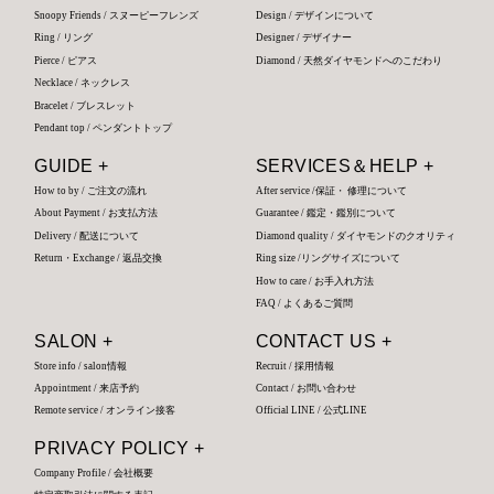
Snoopy Friends / スヌーピーフレンズ
Design / デザインについて
Ring / リング
Designer / デザイナー
Pierce / ピアス
Diamond / 天然ダイヤモンドへのこだわり
Necklace / ネックレス
Bracelet / ブレスレット
Pendant top / ペンダントトップ
GUIDE +
SERVICES＆HELP +
How to by / ご注文の流れ
After service /保証・ 修理について
About Payment / お支払方法
Guarantee / 鑑定・鑑別について
Delivery / 配送について
Diamond quality / ダイヤモンドのクオリティ
Return・Exchange / 返品交換
Ring size /リングサイズについて
How to care / お手入れ方法
FAQ / よくあるご質問
SALON +
CONTACT US +
Store info / salon情報
Recruit / 採用情報
Appointment / 来店予約
Contact / お問い合わせ
Remote service / オンライン接客
Official LINE / 公式LINE
PRIVACY POLICY +
Company Profile / 会社概要