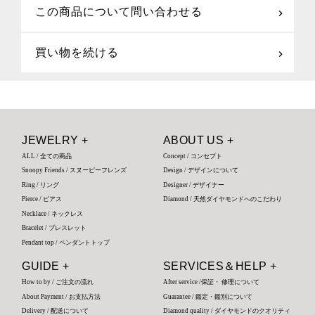
この商品について問い合わせる
買い物を続ける
JEWELRY +
ABOUT US +
ALL / 全ての商品
Concept / コンセプト
Snoopy Friends / スヌーピーフレンズ
Design / デザインについて
Ring / リング
Designer / デザイナー
Pierce / ピアス
Diamond / 天然ダイヤモンドへのこだわり
Necklace / ネックレス
Bracelet / ブレスレット
Pendant top / ペンダントトップ
GUIDE +
SERVICES＆HELP +
How to by / ご注文の流れ
After service /保証・ 修理について
About Payment / お支払方法
Guarantee / 鑑定・鑑別について
Delivery / 配送について
Diamond quality / ダイヤモンドのクオリティ