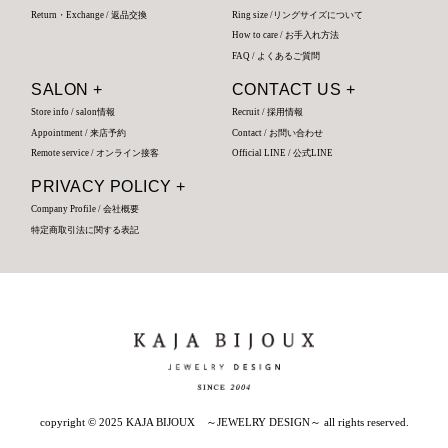
Return・Exchange / 返品交換
Ring size /リングサイズについて
How to care / お手入れ方法
FAQ / よくあるご質問
SALON +
CONTACT US +
Store info / salon情報
Recruit / 採用情報
Appointment / 来店予約
Contact / お問い合わせ
Remote service / オンライン接客
Official LINE / 公式LINE
PRIVACY POLICY +
Company Profile / 会社概要
特定商取引法に関する表記
copyright © 2025 KAJA BIJOUX ～JEWELRY DESIGN～ all rights reserved.