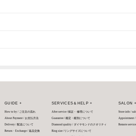
GUIDE +
SERVICES＆HELP +
SALON 
How to by / ご注文の流れ
After service /保証・ 修理について
Store info / 
About Payment / お支払方法
Guarantee / 鑑定・鑑別について
Appointment
Delivery / 配送について
Diamond quality / ダイヤモンドのクオリティ
Remote ser
Return・Exchange / 返品交換
Ring size /リングサイズについて