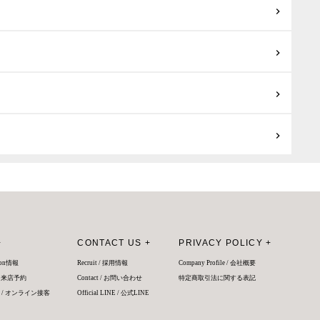
+
CONTACT US +
PRIVACY POLICY +
salon情報
Recruit / 採用情報
Company Profile / 会社概要
 / 来店予約
Contact / お問い合わせ
特定商取引法に関する表記
vice / オンライン接客
Official LINE / 公式LINE