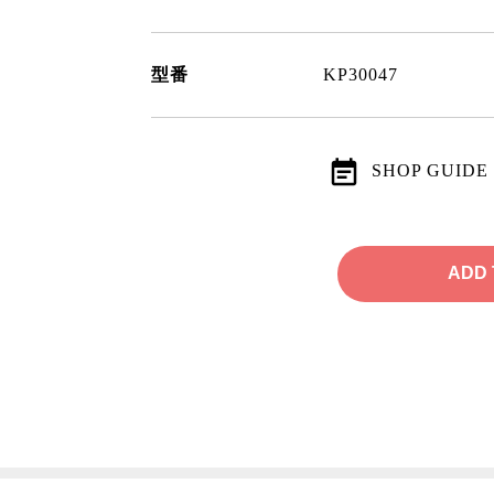
型番
KP30047
SHOP GUIDE